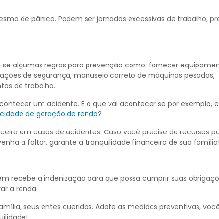
esmo de pânico. Podem ser jornadas excessivas de trabalho, pr
á-se algumas regras para prevenção como: fornecer equipame
ntações de segurança, manuseio correto de máquinas pesadas,
tos de trabalho.
ontecer um acidente. E o que vai acontecer se por exemplo, e
cidade de geração de renda
?
anceira em casos de acidentes. Caso você precise de recursos p
nha a faltar, garante a tranquilidade financeira de sua família
ém recebe a indenização para que possa cumprir suas obrigaç
ar a renda.
amília, seus entes queridos. Adote as medidas preventivas, voc
uilidade!