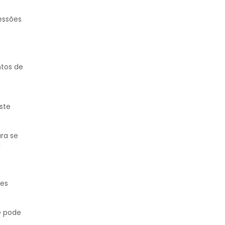
essões
ntos de
ste
ara se
!
ões
ê pode