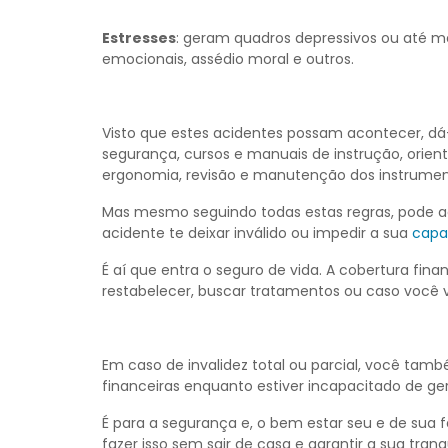
Estresses
: geram quadros depressivos ou até m
emocionais, assédio moral e outros.
Visto que estes acidentes possam acontecer, d
segurança, cursos e manuais de instrução, orie
ergonomia, revisão e manutenção dos instrumen
Mas mesmo seguindo todas estas regras, pode ac
acidente te deixar inválido ou impedir a sua
capa
É aí que entra o seguro de vida. A cobertura fin
restabelecer, buscar tratamentos ou caso você ve
Em caso de
invalidez total
ou
parcial
, você tamb
financeiras enquanto estiver incapacitado de ger
É para a segurança e, o bem estar seu e de sua f
fazer isso sem sair de casa e garantir a sua tranq