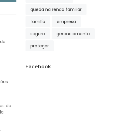
queda na renda familiar
familía
empresa
seguro
gerenciamento
 do
proteger
Facebook
sões
res de
da
: