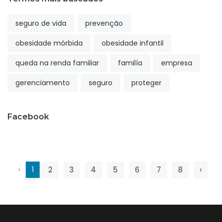
seguro de vida
prevenção
obesidade mórbida
obesidade infantil
queda na renda familiar
familía
empresa
gerenciamento
seguro
proteger
Facebook
‹
1
2
3
4
5
6
7
8
›